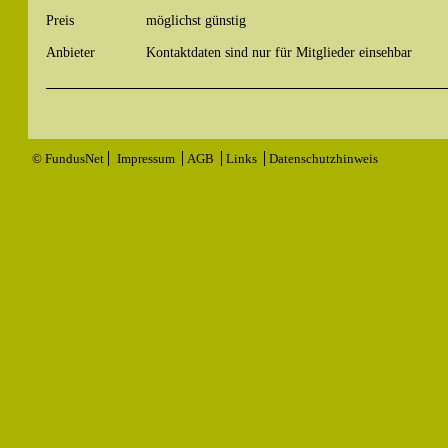
Preis
möglichst günstig
Anbieter
Kontaktdaten sind nur für Mitglieder einsehbar
© FundusNet
Impressum
AGB
Links
Datenschutzhinweis