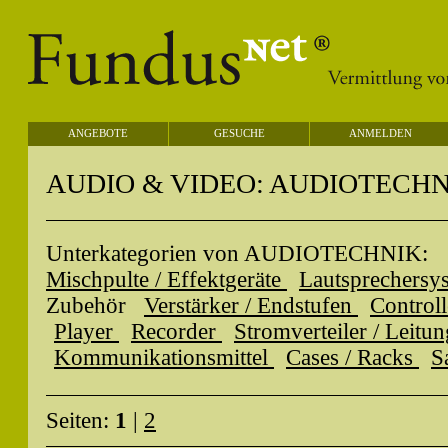
ANGEBOTE
GESUCHE
ANMELDEN
AUDIO & VIDEO: AUDIOTECHN
Unterkategorien von AUDIOTECHNIK:
Mischpulte / Effektgeräte
Lautsprechersy
Zubehör
Verstärker / Endstufen
Control
Player
Recorder
Stromverteiler / Leitu
Kommunikationsmittel
Cases / Racks
S
Seiten:
1
|
2